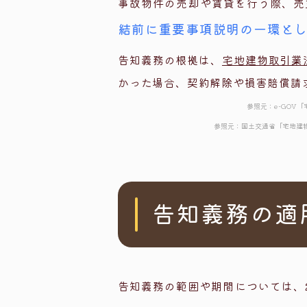
事故物件の売却や賃貸を行う際、売
結前に重要事項説明の一環と
告知義務の根拠は、
宅地建物取引業
かった場合、契約解除や損害賠償請
参照元：e-GOV
「
参照元：国土交通省
「宅地建
告知義務の適
告知義務の範囲や期間については、2