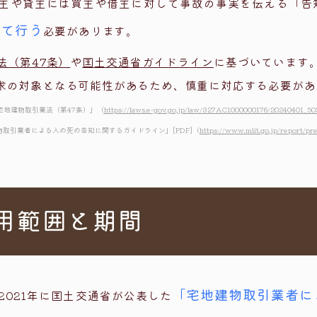
主や貸主には買主や借主に対して事故の事実を伝える「告
して行う
必要があります。
法（第47条）
や
国土交通省ガイドライン
に基づいています
求の対象となる可能性があるため、慎重に対応する必要があ
宅地建物取引業法（第47条）」
（
https://laws.e-gov.go.jp/law/327AC1000000176/20240401_
物取引業者による人の死の告知に関するガイドライン」[PDF]
（
https://www.mlit.go.jp/report/pr
用範囲と期間
「宅地建物取引業者に
021年に国土交通省が公表した