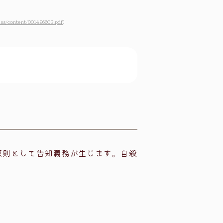
ess/content/001426603.pdf
）
原則として告知義務が生じます。自殺