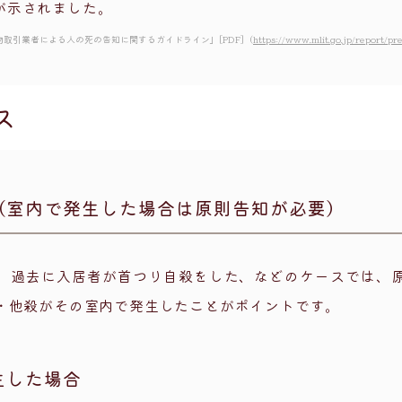
が示されました。
物取引業者による人の死の告知に関するガイドライン」[PDF]
（
https://www.mlit.go.jp/report/pr
ス
（室内で発生した場合は原則告知が必要）
、過去に入居者が首つり自殺をした、などのケースでは、
・他殺がその室内で発生したことがポイントです。
生した場合