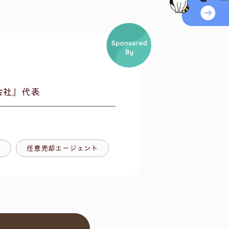
会社』代表
士
任意売却エージェント