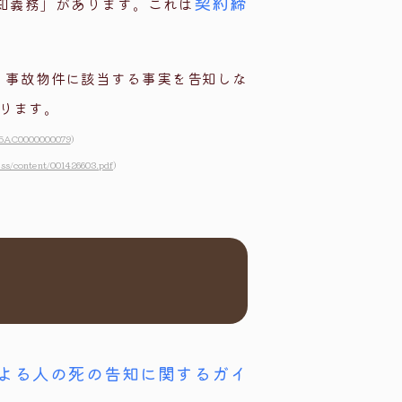
契約締
知義務」があります。これは
。事故物件に該当する事実を告知しな
ります。
505AC0000000079
）
ess/content/001426603.pdf
）
よる人の死の告知に関するガイ