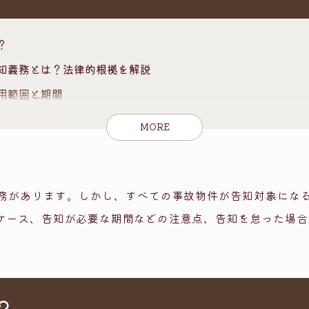
？
知義務とは？法律的根拠を解説
用範囲と期間
なケース
MORE
なケース
ンダリングとは
除されるタイミング
務があります。しかし、すべての事故物件が告知対象にな
ケース、告知が必要な期間などの注意点、告知を怠った場合
担が軽減されるまで告知義務は継続する
負担が軽減される」ポイントとは？
った場合のリスク