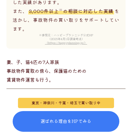
した実績があります。
※
また、
3,000件以上
の相談に対応した実績
を
活かし、
事故物件の買い取りをサポートしてい
ます。
※参照元：ハッピープランニング公式HP
（2025年4月1日調査時点）
（https://happyplanning.jp/）
妻、子、猫4匹の7人家族
事故物件買取の傍ら、保護猫のための
賃貸物件運営も行う。
東京・神奈川・千葉・埼玉で買い取り中
選ばれる理由をHPでみる