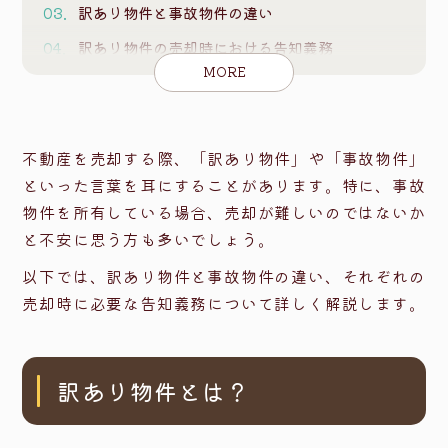
訳あり物件と事故物件の違い
訳あり物件の売却時における告知義務
MORE
事故物件の告知義務
物理的・法律的・環境的瑕疵の告知義務
訳あり物件・事故物件をスムーズに売却する方
不動産を売却する際、「訳あり物件」や「事故物件」
法
といった言葉を耳にすることがあります。特に、事故
専門業者に依頼する
物件を所有している場合、売却が難しいのではないか
と不安に思う方も多いでしょう。
買取業者を利用する
以下では、訳あり物件と事故物件の違い、それぞれの
リフォームやリノベーションを行う
売却時に必要な告知義務について詳しく解説します。
心理的瑕疵を受け入れる買主を探す
まとめ
訳あり物件とは？