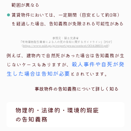
範囲が異なる
賃貸物件においては、一定期間（目安として約3年）
を経過した場合、告知義務が免除される可能性がある
参照元：国土交通省
「宅地建物取引業者による人の死の告知に関するガイドライン」[PDF]
（
https://www.mlit.go.jp/report/press/content/001426603.pdf
）
例えば、建物内で自然死があった場合は告知義務が生
殺人事件や自死が発
じないケースもありますが、
生した場合は告知が必要
とされています。
事故物件の告知義務について詳しく知る
物理的・法律的・環境的瑕疵
の告知義務