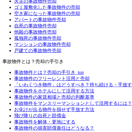
火災の事故物件売却
ゴミ屋敷化した事故物件の売却
空き家になった事故物件の売却
アパートの事故物件売却
自死の事故物件売却
他殺の事故物件売却
孤独死の事故物件売却
マンションの事故物件売却
戸建ての事故物件売却
事故物件とは？売却の手引き
事故物件とは？売却の手引き_top
事故物件のフリーレント活用と売却
「いわくつき物件」はどうすべき？持ち続ける・手放す
事故物件をホテルにして活用する方法
事故物件の家賃相場と売却の判断基準
事故物件をマンスリーマンションとして活用するには？
お化けが出る物件を損せず手放す方法
飛び降りの自死と賠償金
事故物件を解体・更地にする
事故物件の損害賠償責任はどうなる？