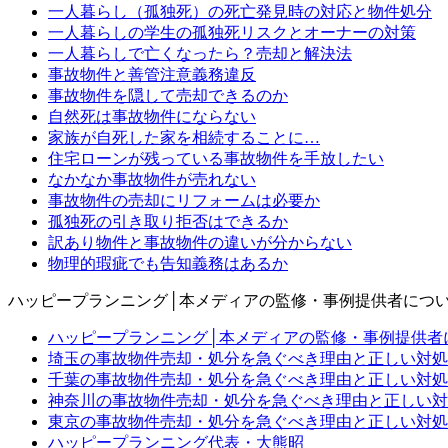
一人暮らし（孤独死）の死亡発見時の対応と物件処分
一人暮らしの学生の孤独死リスクとオーナーの対策
一人暮らしで亡くなったら？売却と解決法
事故物件と善管注意義務違反
事故物件を隠して売却できるのか
自然死は事故物件にならない
家族が自死した家を相続することに…
住宅ローンが残っている事故物件を手放したい
なかなか事故物件が売れない
事故物件の売却にリフォームは必要か
孤独死の引き取り拒否はできるか
訳あり物件と事故物件の違いが分からない
物理的瑕疵でも告知義務はあるか
ハッピープランニング│本メディアの監修・事例提供者につ
ハッピープランニング│本メディアの監修・事例提供者につ
埼玉の事故物件売却・処分を急ぐべき理由と正しい対処
千葉の事故物件売却・処分を急ぐべき理由と正しい対処
神奈川の事故物件売却・処分を急ぐべき理由と正しい対
東京の事故物件売却・処分を急ぐべき理由と正しい対処
ハッピープランニング代表・大熊昭