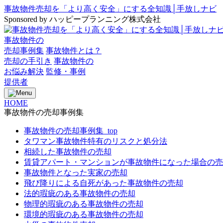
事故物件売却を「より高く安全」にする全知識│手放しナビ
Sponsored by ハッピープランニング株式会社
事故物件の
売却事例集
事故物件とは？
売却の手引き
事故物件の
お悩み解決
監修・事例
提供者
HOME
事故物件の売却事例集
事故物件の売却事例集_top
タワマン事故物件特有のリスクと処分法
相続した事故物件の売却
賃貸アパート・マンションが事故物件になった場合の売
事故物件となった実家の売却
飛び降りによる自死があった事故物件の売却
法的瑕疵のある事故物件の売却
物理的瑕疵のある事故物件の売却
環境的瑕疵のある事故物件の売却