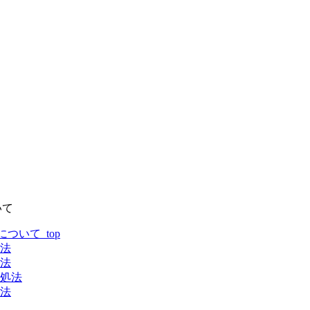
いて
いて_top
法
法
処法
法