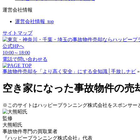
運営会社情報
運営会社情報_top
サイトマップ
公式HPへ
10:00～18:00
電話で問い合わせる
事故物件売却を「より高く安全」にする全知識│手放しナビ
空き家になった事故物件の売
※このサイトはハッピープランニング株式会社をスポンサーとし
監修
大熊昭
氏
事故物件専門の買取業者
『ハッピープランニング株式会社』代表