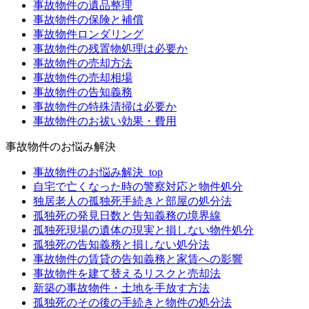
事故物件の遺品整理
事故物件の保険と補償
事故物件ロンダリング
事故物件の残置物処理は必要か
事故物件の売却方法
事故物件の売却相場
事故物件の告知義務
事故物件の特殊清掃は必要か
事故物件のお祓い効果・費用
事故物件のお悩み解決
事故物件のお悩み解決_top
自宅で亡くなった時の警察対応と物件処分
独居老人の孤独死手続きと部屋の処分法
孤独死の発見日数と告知義務の境界線
孤独死現場の遺体の現実と損しない物件処分
孤独死の告知義務と損しない処分法
事故物件の賃貸の告知義務と家賃への影響
事故物件を建て替えるリスクと売却法
新築の事故物件・土地を手放す方法
孤独死のその後の手続きと物件の処分法