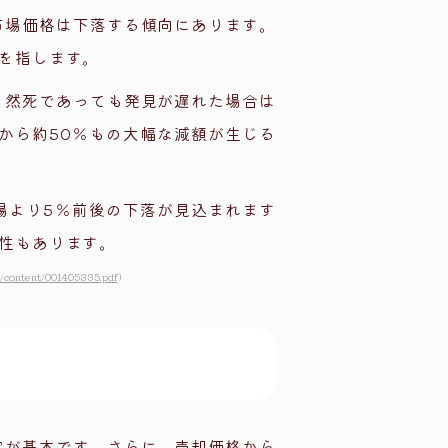
市場価格は下落する傾向にあります。
を指します。
自然死であっても発見が遅れた場合は
から約50％もの大幅な減額が生じる
場より5％前後の下落が見込まれます
性もあります。
t/content/001405335.pdf
）
定が基本です。さらに、売却価格から