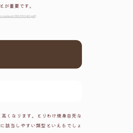
とが重要です。
ai/content/001351140.pdf
）
準
て高くなります。とりわけ焼身自死な
）に該当しやすい類型といえるでしょ