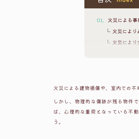
火災による事
火災により
火災により
火災により
火災が起きた
火災で人が
放火だった
火災による建物損傷や、室内での不
火事の告知
しかし、物理的な傷跡が残る物件で
火事は”隠れ
ば、心理的な重荷となっている不動
物理的な瑕
う。
隠れた瑕疵