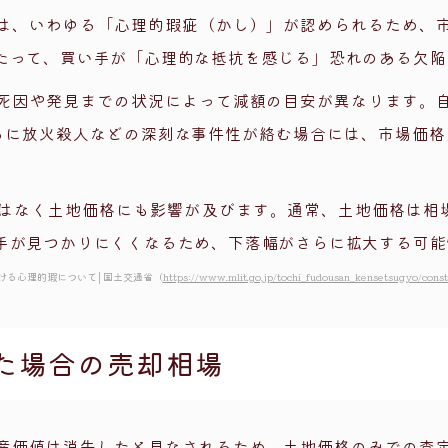
は、いわゆる「心理的瑕疵（かし）」が認められるため、
たって、買い手が「心理的な抵抗を感じる」恐れのある欠陥
死因や発見までの状況によって減額の目安が異なります。
さらに放火殺人などの深刻な事件性が絡む場合には、市場価格
はなく土地価格にも影響が及びます。通常、土地価格は相
手が見つかりにくくなるため、下落幅がさらに拡大する可能
おける心理的瑕について│国土交通省（
https://www.mlit.go.jp/tochi_fudousan_kensetsugyo/cons
た場合の売却相場
産価値は消失したと見なされるため、土地価格のみでの査