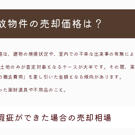
不動産の売却ポイント
と売主の責任範囲
故物件の売却価格は？
活用
スペクションの利用
替えで土地の価値を再生
格は、建物の焼損状況や、室内での不幸な出来事の有無によ
変更で再活用
土地のみが査定対象となるケースが大半です。その際、
門の買取業者へ相談
の撤去費用」を差し引いた金額となる傾向があります。
った家財道具や不用品のこと。
瑕疵ができた場合の売却相場