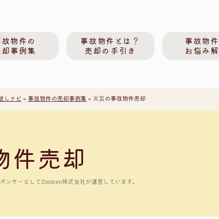
事故物件の
事故物件とは？
事故物
売却事例集
売却の手引き
お悩み
放しナビ
»
事故物件の売却事例集
»
火災の事故物件売却
物件売却
ンサーとしてZenken株式会社が運営しています。