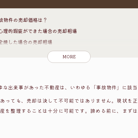
故物件の売却価格は？
心理的瑕疵ができた場合の売却相場
全焼した場合の売却相場
物件が損傷した場合の売却相場
MORE
不動産が事故物件になる基準
なくなったケース
ケース
幸な出来事があった不動産は、いわゆる「事故物件」に該当
義務の期限
あっても、売却は決して不可能ではありません。現状を
た瑕疵”に注意
産を整理することは十分に可能です。諦める前に、まず
疵