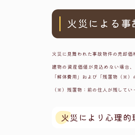
火事があった
失火責任法
火災による事
火災保険の
ホームイン
解体・建て
火災に見舞われた事故物件の売却価
土地の用途
建物の資産価値が見込めない場合、
事故物件専
「解体費用」および「残置物（※）
まとめ
（※）残置物：前の住人が残してい
火災により心理的