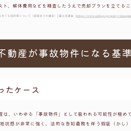
スト、解体費用などを精査したうえで売却プランを立てるこ
生活をめぐる状況等について（前回までの補足）│国土交通省（
https://www.mlit.go.jp/policy/shingik
不動産が事故物件になる基
ったケース
産は、いわゆる「事故物件」として扱われる可能性が極め
抵抗感が非常に強く、法的な告知義務を伴う瑕疵（かし