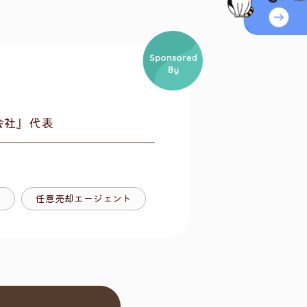
会社』代表
士
任意売却エージェント