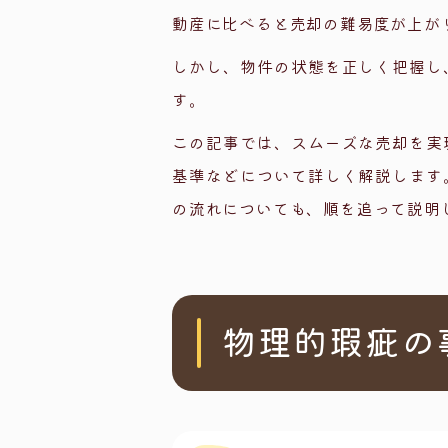
物理的瑕疵・
動産に比べると売却の難易度が上が
修繕費用が
しかし、物件の状態を正しく把握し
契約不適合
す。
買い手のロ
この記事では、スムーズな売却を実
解体か売却
基準などについて詳しく解説します
精神的な疲
の流れについても、順を追って説明
物理的瑕疵・
物理的瑕疵
売却の主な
物理的瑕疵の
【失敗しない
現状買取の
契約不適合