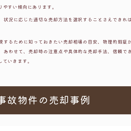
事故物件の売却で直面する5つの問題
りやすい傾向にあります。
膨大になる
、状況に応じた適切な売却方法を選択することさえできれ
責任のリスク
ーン審査が通らない
現するために知っておきたい売却相場の目安、物理的瑕疵
かの判断が難しい
。あわせて、売却時の注意点や具体的な売却手法、信頼で
弊
していきます。
事故物件の売却で知っておくべき方法とポイント
を売却するポイント
方法
事故物件の売却事例
】物理的瑕疵・事故物件に強い買取業者の選び方
経験が豊富か
責任の免除ができるか