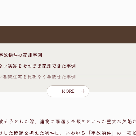
事故物件の売却事例
ない実家をそのまま売却できた事例
い相続住宅を負担なく手放せた事例
売却相場
MORE
的瑕疵（建物の傾き・基礎の腐朽）
理的瑕疵（雨漏り・シロアリ被害）
事故物件に該当する？
放そうとした際、建物に雨漏りや傾きといった重大な欠陥
が「事故物件」にならないケース
うした問題を抱えた物件は、いわゆる「事故物件」の一種