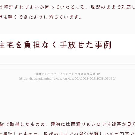
う整理すればよいか困っていたところ、現況のままで対応
担も軽くできたように感じています。
住宅を負担なく手放せた事例
引用元：ハッピープランニング株式会社公式HP
https://happyplanning.jp/case/ca_case05/c1503-20241009153432/
相続で取得したものの、建物には雨漏りとシロアリ被害が見
に相談したものの、現状のままでの処分が難しいとの回答で