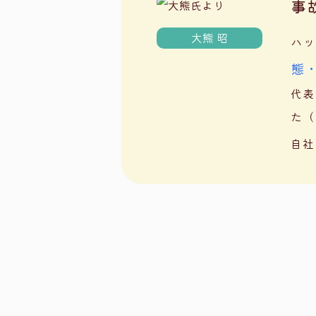
事
大熊 昭
ハッ
態
代表
た（
自社