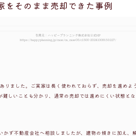
定・即現金化が可能か
家をそのまま売却できた事例
事故物件売却の流れ
契約
引用元：ハッピープランニング株式会社公式HP
https://happyplanning.jp/case/ca_case05/c1500-20241009153227/
引き渡し
（FAQ）
を隠して売っても大丈夫ですか？
ボロボロすぎて売れる気がしません
がありました。ご実家は長く使われておらず、売却を進めよ
理も手付かずですが、そのままでいいですか？
が難しいことも分かり、通常の売却では進めにくい状態とな
てから売るべきですか？
記前でも相談できますか？
いかず不動産会社へ相談しましたが、建物の傾きに加え、