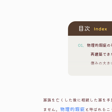
目次
物理的瑕疵の
再建築でき
傷みの大き
物理的瑕疵の
重度の物理
中程度の物
物理的瑕疵は
家族を亡くした後に相続した家を手
物理的瑕疵
物理的瑕疵
ません。
と呼ばれるこ