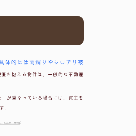
具体的には雨漏りやシロアリ被
瑕疵を抱える物件は、一般的な不動産
疵」が重なっている場合には、買主を
す。
01_00061.html
）