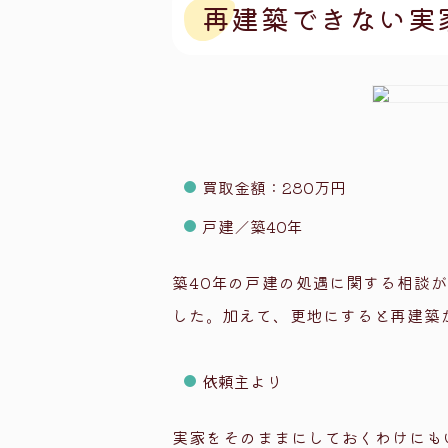
スピード査
再建築できない実
物理的瑕疵・
査定依頼
条件合意と
代金受領と
よくある質問
買取金額：280万円
Q.雨漏り
戸建／築40年
Q.建物が
築40年の戸建の処遇に関する相談
Q.遺品整
した。加えて、更地にすると再建築
Q.解体し
Q.相続登
依頼主より
まとめ
実家をそのままにしておくわけにも